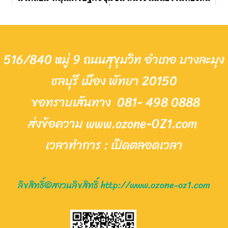
516/840 หมู่ 9 ถนนสุขุมวิท อำเภอ บางละมุง
ชลบุรี เมือง พัทยา 20150
ขอทราบเส้นทาง
081- 498 0888
ส่งข้อความ www.ozone-OZ1.com
เวล
าทำการ : เ
ปิด
ต
ลอดเวลา
ลิขสิทธิ์©สงวนลิขสิทธิ์ http://www.ozone-oz1.com