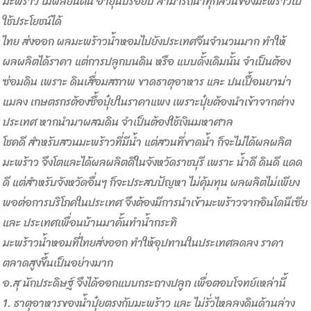
มะพร้าว ไม้ผลยืนต้น อายุนับร้อยปี สามารถนำทุกส่วนของมะพร้าวไป
ใช้ประโยชน์ได้
ไทย ส่งออก ผลมะพร้าวน้ำหอมไปยังประเทศจีนจำนวนมาก ทำให้
ผลผลิตได้ราคา แต่การปลูกบนดิน หรือ แบบดั้งเดิมนั้น จำเป็นต้อง
ซ่อมดิน เพราะ ดินเสื่อมสภาพ ขาดธาตุอาหาร และ ปนเปื้อนยาฆ่า
แมลง เกษตรกรต้องซื้อปุ๋ยในราคาแพง เพราะปุ๋ยต้องนำเข้าจากต่าง
ประเทศ หากนำมาผสมดิน จำเป็นต้องใช้เงินมหาศาล
โชคดี สำหรับสวนมะพร้าวที่มีน้ำ แต่สวนที่ขาดน้ำ ก็จะไม่ได้ผลผลิต
มะพร้าว จึงโตและได้ผลผลิตดีในจังหวัดราชบุรี เพราะ น้ำดี ดินดี แดด
ดี แต่สำหรับจังหวัดอื่นๆ ก็จะประสบปัญหา ไม่คุ้มทุน ผลผลิตไม่เพียง
พอต่อการบริโภคในประเทศ จึงต้อง
มีการนำเข้ามะพร้าวจากอินโดนีเซีย
และ ประเทศเพื่อนบ้านมาคั้นทำน้ำกระทิ
มะพร้าวน้ำหอมที่ไทยส่งออก ทำให้อุปทานในประเทศลดลง ราคา
ตลาดสูงขึ้นเป็นอย่างมาก
อ.สุ นักประดิษฐ์ จึงได้ออกแบบกระถางปลูก เพื่อตอบโจทย์เหล่านี้
1. ธาตุอาหารของน้ำปุ๋ยตรงกับมะพร้าว และ ไม่รั่วไหลลงดินด้านล่าง