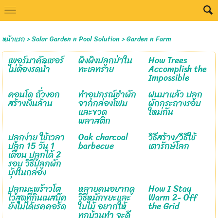
Select Language
▼
หน้าแรก
>
Solar Garden n Pool Solution
>
Garden n Farm
เพอร์มาคัลเชอร์
ผิงผิงปลูกป่าใน
How Trees
ไม่ต้องรดน้ำ
ทะเลทราย
Accomplish the
Impossible
คอนโด ถั่วงอก
ทำอุปกรณ์ชำผัก
ฝนมาแล้ว ปลูก
สร้างเงินล้าน
จากกล่องโฟม
ผักกระถางรอบ
และขวด
ใหม่กัน
พลาสติก
ปลูกง่าย ใช้เวลา
Oak charcoal
วิธีสร้าง/วิธีใช้
ปลูก 15 วัน 1
barbecue
เตารักษ์โลก
เดือน ปลูกได้ 2
รอบ วิธีปลูกผัก
บุ้งในกล่อง
ปลูกมะพร้าวโต
หลายคนอยากดู
How I Stay
ไวสุดที่กินเนสบุ๊ค
วิธีหมักขยะและ
Warm 2- Off
ยังไม่ได้เรคคอร์ด
ใบไม้ อยากให้
the Grid
ทุกบ้านทำ จะดี