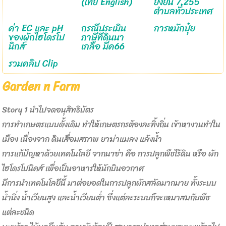
(ไทย English)
ยั่งยืน 7,255
ตำบลทั่วประเทศ
ค่า EC และ pH
กรณีประเมิน
การหมักปุ๋ย
ของผักไฮโดรโป
ภาษีที่ดินนา
นิกส์
เกลือ มีค66
รวมคลิป Clip
Garden n Farm
Story 1 นำไปจดอนุสิทธิบัตร
การทำเกษตรแบบดั้งเดิม ทำให้เกษตรกรต้องละทิ้งถิ่น เข้าหางานทำใน
เมือง เนื่องจาก ดินเสื่อมสภาพ ยาฆ่าแมลง แล้งน้ำ
การแก้ปัญหาด้วยเทคโนโลยี จากนาซ่า คือ การปลูกพืชไร้ดิน หรือ
ผัก
ไฮโดรโปนิคส์ เพื่อเป็นอาหารให้นักบินอวกาศ
มีการนำเทคโนโลยีนี้ มาต่อยอดในการปลูกผักสลัดมากมาย ทั้งระบบ
น้ำนิ่ง น้ำเวียนสูง และน้ำเวียนต่ำ ซึ่งแต่ละระบบก็จะเหมาสมกับพืช
แต่ละชนิด