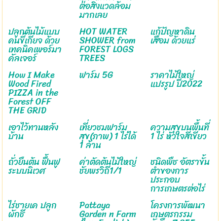
ต่อสิ่งแวดล้อม
มากเลย
ปลูกต้นไม้แบบ
HOT WATER
แก้ปัญหาดิน
คนขี้เกียจ ด้วย
SHOWER from
เสื่อม ด้วยแร่
เทคนิคเพอร์มา
FOREST LOGS
คัลเจอร์
TREES
How I Make
ฟาร์ม 5G
ราคาไม้ใหญ่
Wood Fired
แปรรูป ปี2022
PIZZA in the
Forest OFF
THE GRID
เอาไว้ทานหลัง
เที่ยวชมฟาร์ม
ความสุขบนพื้นที่
บ้าน
สุข(ภาพ) 1 ไร่ได้
1 ไร่ หัวใจสีเขียว
1 ล้าน
ถั่วยืนต้น ฟื้นฟู
ค่าตัดต้นไม้ใหญ่
ชนิดพืช อัตราขั้น
ระบบนิเวศ
ชัยพรวิถี1/1
ต่ำของการ
ประกอบ
การเกษตรต่อไร่
ไร่ชายเค ปลูก
Pattaya
โครงการพัฒนา
ผักชี
Garden n Farm
เกษตรกรรม