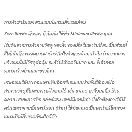
การทำฟาร์มและสวนแบบไม่กวนสิ่งแวดล้อม
Zero Waste ต้องมา ถ้าไม่ทัน ให้ทำ Minimum Waste แทน
เริ่มต้นจากการทำลายวัสดุ ของทิ้ง ของเสีย ในฟาร์มซึ่งจะเป็นส่วนที่
ชี้ให้เห็นถึงการจัดการฟาร์มว่าใส่ใจสิ่งแวดล้อมหรือไม่ ถ้าเผากลาง
แจ้งแบบไม่มีวัสดุห่อหุ้ม จะทำให้เกิดควันมาก และ ขี้เถ้าลอย
รบกวนข้างบ้านและชาวโลก
เสนอแนะให้ประกอบเตาเติมอ็อกซิเจนแบบง่ายขึ้นใช้เองเพื่อ
ทำลายวัสดุที่ไม่สามารถฝังกลบได้ เช่น หลอด ถุงก็อบแก็บ ป้าย
ฉลาก เศษพลาสติก กล่องโฟม เฟอร์นิเจอร์เก่า ซึ่งถ้าต้องการให้ไร้
ควันและกลายเป็นคาร์บอน (ถ่าน) ให้อัพเกรดเป็นเตารักษ์โลกของ
ชมรมรักษ์สิ่งแวดล้อมใกล้ตัว