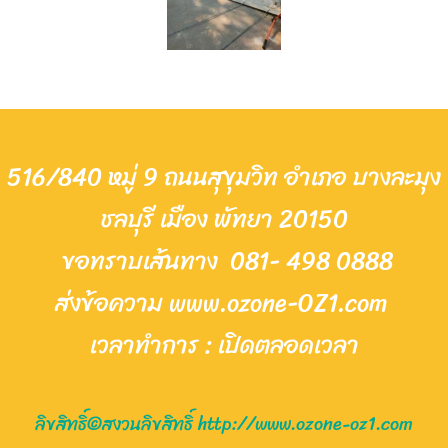
516/840 หมู่ 9 ถนนสุขุมวิท อำเภอ บางละมุง
ชลบุรี เมือง พัทยา 20150
ขอทราบเส้นทาง
081- 498 0888
ส่งข้อความ www.ozone-OZ1.com
เวล
าทำการ : เ
ปิด
ต
ลอดเวลา
ลิขสิทธิ์©สงวนลิขสิทธิ์ http://www.ozone-oz1.com