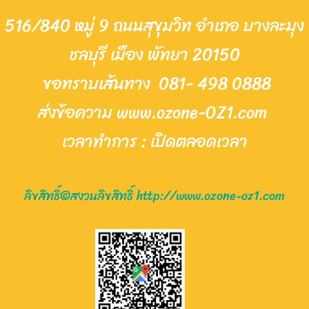
516/840 หมู่ 9 ถนนสุขุมวิท อำเภอ บางละมุง
ชลบุรี เมือง พัทยา 20150
ขอทราบเส้นทาง
081- 498 0888
ส่งข้อความ www.ozone-OZ1.com
เวล
าทำการ : เ
ปิด
ต
ลอดเวลา
ลิขสิทธิ์©สงวนลิขสิทธิ์ http://www.ozone-oz1.com