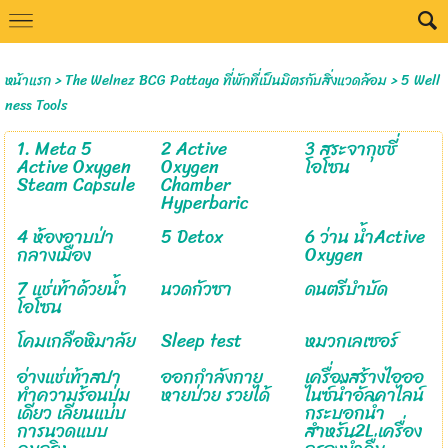
Select Language
▼
หน้าแรก
>
The Welnez BCG Pattaya ที่พักที่เป็นมิตรกับสิ่งแวดล้อม
>
5 Well
ness Tools
1. Meta 5
2 Active
3 สระจากุชชี่
Active Oxygen
Oxygen
โอโซน
Steam Capsule
Chamber
Hyperbaric
4 ห้องอาบป่า
5 Detox
6 ว่าน น้ำActive
กลางเมือง
Oxygen
7 แช่เท้าด้วยน้ำ
นวดกัวซา
ดนตรีบำบัด
โอโซน
โคมเกลือหิมาลัย
Sleep test
หมวกเลเซอร์
อ่างแช่เท้าสปา
ออกกำลังกาย
เครื่องสร้างไอออ
ทําความร้อนปุ่ม
หายป่วย รวยได้
ไนซ์น้ำอัลคาไลน์
เดียว เลียนแบบ
กระบอกน้ำ
การนวดแบบ
สำหรับ2L เครื่อง