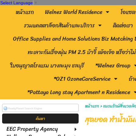
Select Language
▼
หน้าแรก
Welnez World Residence
โอแซด
รวมแคตตาล็อกสินค้าและบริการ
ติดต่อเรา
Office Supplies and Home Solutions Biz Matching 
ทะเลาะกันเรื่องฝุ่น PM 2.5 บ้าจี้ เพ้อเจ้อ หรือว่าไ
ใบอนุญาตโรงแรม บางละมุง ชลบุรี
*Welnez Group
*OZ1 OzoneCareService
ถ้า
*Pattaya Long stay Apartment n Residence
หน้าแรก
>
ชมรมรักษ์สิ่งแวดล้
สุดยอด ทำน้ำมั
EEC Property Agency