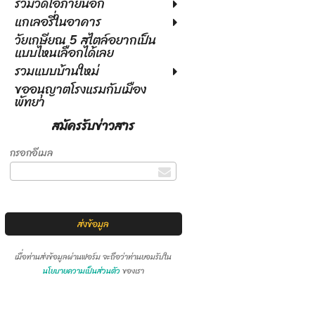
รวมวีดีโอภายนอก
แกเลอรี่ในอาคาร
วัยเกษียณ 5 สไตล์อยากเป็น
แบบไหนเลือกได้เลย
รวมแบบบ้านใหม่
ขออนุญาตโรงแรมกับเมือง
พัทยา
สมัครรับข่าวสาร
กรอกอีเมล
เมื่อท่านส่งข้อมูลผ่านฟอร์ม จะถือว่าท่านยอมรับใน
นโยบายความเป็นส่วนตัว
ของเรา