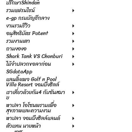
ปรึกษาShindan
รวมแฟรนไชน์
e-gp กรมบัญชีกลาง
งานรวมรีวิว
อนุสิทธิบัตร Patent
รวมงานเตา
ถามงองอ
Shark Tank VS Chonburi
ไม้จ๋าปลวกขอลาก่อน
SGdataApp
แลนดิ้งเพจ Golf n Pool
Villa Resort จอมบึงฮิลล์
เราเที่ยวด้วยกัน4 กับซันสมา
ย
หาปลา โอโซนพรามเพื่อ
สุขภาพและความงาม
หาปลา จอมบึงฮิลล์แลนด์
ตัวแทน นายหน้า