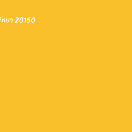
 พัทยา 20150