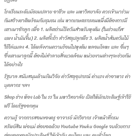
โรงเรียนระดับมัธยมปลาย อาชีวะ และ มหาวิทยาลัย ควรเข้ามาร่วม
กันสร้างชาติพร้อมกับชุมชน เช่น หากเกษตรกรคนหนึ่งมีต้องการมี
เตาเผาซักลูก เพื่อ 1. ผลิตถ่านไร้ควันสำหรับหุงต้ม (ในช่วงแก็ส
แพง น้ำมันขึ้น) 2. ผลิตขี้เถ้า ทำวัสดุปลูกพืช 3. ผลิตน้ำส้มควันไม้
ใช้ไล่แมลง 4. ได้พลังงานความร้อนไปหุงต้ม หลอมโลหะ และ อื่นๆ
ซึ่งเตาเผาลูกนี้ ต้องไม่ทำลายสิ่งแวดล้อม หน่วยงานต่างๆจะช่วยกัน
ได้อย่างไร
รัฐบาล สนับสนุนด้านเงินวิจัย ค่าวัสดุอุปกรณ์ ค่าแรง ค่าอาหาร ค่า
บุคลากร ฯลฯ
Shop ช่าง ห้อง Lab ใน รร ใน มหาวิทยาลัย เปิดให้นักประดิษฐ์เข้าใช้
ฟรี โดยรัฐออกทุน
ความรู้ จากการสอนของครู อาจารย์ นักวิชากร เจ้าหน้าที่กรม
ทรัพย์สิน พ่อแม่ ต่อยอดด้วย Youtube Youku Google จบด้วยการ
ต่อยอดของนักประดิษฐ์ ให้เข้ากับ คนไทย และ คนทั่วโลก