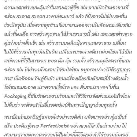
ความแตกต่างและคุ้มค่าในสายตาผู้ซื้อ เช่น หากเปิดร้านอาหารที่
อร่อย สะอาด สะดวก ราคาย่อมเยาว์ แล้ว ก็ยังอาจไม่เพียงพอใน
ช่วงปัจจุบัน เนื่องจากทุกร้านก็พยายามออกงานในลักษณะเดียวกัน
หน้าที่ผมคือ การสร้างจุดขาย ให้ร้านอาหารนี้ เด่น และแตกต่างจาก
คู่แข่งอย่างสิ้นเชิง เช่น สร้างระบบผลิตปุ๋ยจากเศษอาหาร เปลี่ยน
ใบไม้ที่ร่วงหล่นทุกวันเป็นดิน เปลี่ยนขยะพลาสติก กล่องโฟม ให้เป็น
พลังงานที่ใช้ในการอบ ทอด ต้ม ตุ๋น รวมทั้ง สร้างเมนูพิสดารที่แสน
อร่อย เช่น ไก่ย่างหนังกรอบ ไก่อบโอโซน หมูกรอบ/บาร์บีคิวสูญญา
กาศ เป็ดอิออน กินคู่กับยำ แทนเครื่องเคียงกับผักสดที่ล้างด้วยน้ำ
โอโซนจนสะอาด ปราศจากเชื้อโรค และ สิ่งสกปรก ฯลฯ ใส่ใน
Packaging ที่เก็บรักษาความร้อนและใช้วิธีการจัดส่งแบบทันใจโดย
ไม่ลืมว่า จะต้องนำไปยื่นจดทรัพย์สินทางปัญญาด้วยทุกครั้ง
การเป็นนักประดิษฐ์หลอดไฟอย่างเอดิสัน ผลิตยางอย่างกู้ดเยียร์
หรือ ประดิษฐ์ภาพ Perfectionist อย่างแวนโก๊ะ มีแต่รายจ่าย ไม่
สามารถขายผลงานของตนได้ในช่วงที่มีชีวิตอยู่ ทำให้ความเป็นอยู่