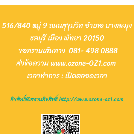
516/840 หมู่ 9 ถนนสุขุมวิท อำเภอ บางละมุง
ชลบุรี เมือง พัทยา 20150
ขอทราบเส้นทาง
081- 498 0888
ส่งข้อความ www.ozone-OZ1.com
เวล
าทำการ : เ
ปิด
ต
ลอดเวลา
ลิขสิทธิ์©สงวนลิขสิทธิ์ http://www.ozone-oz1.com