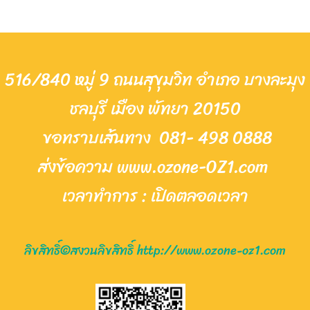
516/840 หมู่ 9 ถนนสุขุมวิท อำเภอ บางละมุง
ชลบุรี เมือง พัทยา 20150
ขอทราบเส้นทาง
081- 498 0888
ส่งข้อความ www.ozone-OZ1.com
เวล
าทำการ : เ
ปิด
ต
ลอดเวลา
ลิขสิทธิ์©สงวนลิขสิทธิ์ http://www.ozone-oz1.com