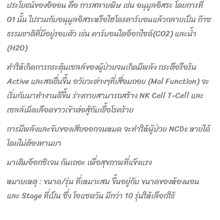
ประโยชน์ของอิออน คือ การสลายพิษ เช่น อนุมูลอิสระ โดยการที่
O1 นั้น ไปรวมกับอนุมูลอิสระหรือไฮโดรคาร์บอนแล้วกลายเป็น ก๊าซ
ธรรมชาติที่มีอยู่รอบตัว เช่น คาร์บอนไดอ็อกไซด์(CO2) และน้ำ
(H2O)
ทำให้เกิดการกระตุ้นเซลล์ของผู้ป่วยจนเกิดมีพลัง กระตือรือร้น
Active และสดชื่นขึ้น อวัยวะต่างๆที่เสื่อมถอย (Mal Function) จะ
เริ่มกับมาทำงานดีขึ้น ร่างกายสามารถสร้าง NK Cell T-Cell และ
เซลล์เม็ดเลือดขาวเข้าต่อสู้กับเชื้อโรคร้าย
การมีพลังและขับของเสียออกจนหมด จะทำให้ผู้ป่วย NCDs หายได้
โดยไม่ต้องทานยา
มาเติมอ็อกซิเจน กันเถอะ เพื่อสุขภาพที่แข็งแรง
หมายเหตุ : ขนาด/รุ่น ที่เหมาะสม ขึ้นอยู่กับ ขนาดของห้องนอน
และ Stage ที่เป็น ซึ่ง โอแซดวัน มีกว่า 10 รุ่นให้เลือกใช้