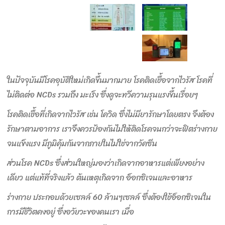
ในปัจจุบันมีโรคอุบัติใหม่เกิดขึ้นมากมาย โรคติดเชื้อจากไวรัส โรคที่
ไม่ติดต่อ NCDs รวมถึง มะเร็ง ซึ่งดูจะทวีความรุนแรงขึ้นเรื่อยๆ
โรคติดเชื้อที่เกิดจากไวรัส เช่น โควิด ซึ่งไม่มียารักษาโดยตรง จึงต้อง
รักษาตามอาการ เราจึงควรป้องกันไม่ให้ติดโรคจนกว่าจะฟิตร่างกาย
จนแข็งแรง มีภูมิคุ้มกันจากภายในไม่ใช่จากวัคซีน
ส่วนโรค NCDs ซึ่งส่วนใหญ่มองว่าเกิดจากอาหารแต่เพียงอย่าง
เดียว แต่แท้ที่จริงแล้ว ต้นเหตุเกิดจาก อ็อกซิเจนและอาหาร
ร่างกาย ประกอบด้วยเซลล์ 60 ล้านๆเซลล์ ซึ่งต้องใช้อ็อกซิเจนใน
การมีชีวิตคงอยู่ ซึ่งอวัยวะของคนเรา เมื่อ