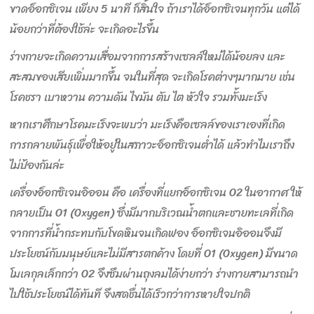
ขาดอ็อกซิเจน เพียง 5 นาที ก็สิ้นใจ ถ้าเราได้อ็อกซิเจนทุกวัน แต่ได้
น้อยกว่าที่ต้องใช้ล่ะ จะเกิดอะไรขึ้น
ร่างกายจะเกิดความเสื่อมจากการสร้างเซลล์ใหม่ได้น้อยลง และ
สะสมของเสียเพิ่มมากขึ้น จนในที่สุด จะเกิดโรคต่างๆมากมาย เช่น
โรคชรา เบาหวาน ความดัน ไขมัน ตับ ไต หัวใจ รวมทั้งมะเร็ง
หากเราศึกษาโรคมะเร็งจะพบว่า มะเร็งคือเซลล์ของเราเองที่เกิด
การกลายพันธุ์เพื่อให้อยู่ในสภาวะอ็อกซิเจนต่ำได้ แล้วทำไมเราถึง
ไม่ป้องกันล่ะ
เครื่องอ็อกซิเจนอิออน คือ เครื่องที่แยกอ็อกซิเจน O2 ในอากาศ ให้
กลายเป็น O1 (Oxygen) ซึ่งมีมากบริเวณน้ำตกและชายทะเลที่เกิด
จากการที่น้ำกระทบกับโขดหินจนเกิดฟอง อ็อกซิเจนอิออนจึงมี
ประโยชน์กับมนุษย์และไม่มีสารตกค้าง โดยที่ O1 (Oxygen) มีขนาด
โมเลกุลเล็กกว่า O2 จึงซึมผ่านถุงลมได้ง่ายกว่า ร่างกายสามารถนำ
ไปใช้ประโยชน์ได้ทันที จึงสดชื่นได้เร็วกว่าการหายใจปกติ