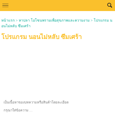
Select Language
▼
หน้าแรก
>
หาปลา โอโซนพรามเพื่อสุขภาพและความงาม
>
โปรแกรม น
อนไม่หลับ ซึมเศร้า
โปรแกรม นอนไม่หลับ ซึมเศร้า
เป็นเนื้อหาของบทความหรือสินค้าโดยละเอียด
กรุณาใส่ข้อความ …