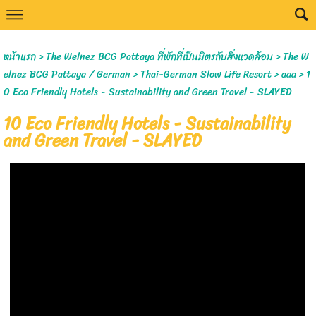
Select Language
▼
หน้าแรก
>
The Welnez BCG Pattaya ที่พักที่เป็นมิตรกับสิ่งแวดล้อม
>
The W
elnez BCG Pattaya / German
>
Thai-German Slow Life Resort
>
aaa
>
1
0 Eco Friendly Hotels - Sustainability and Green Travel - SLAYED
10 Eco Friendly Hotels - Sustainability
and Green Travel - SLAYED