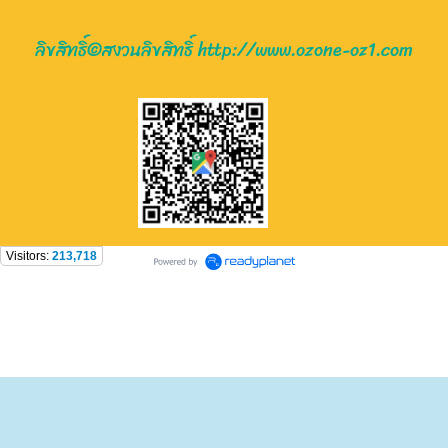
ลิขสิทธิ์©สงวนลิขสิทธิ์ http://www.ozone-oz1.com
Visitors:
213,718