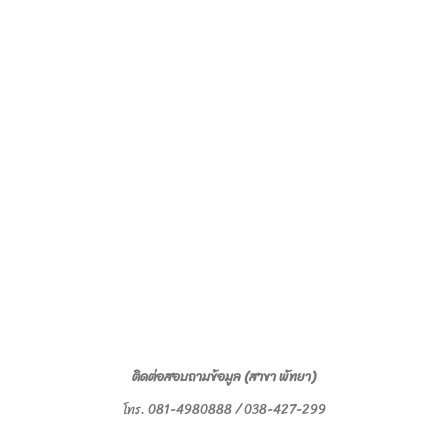
ติดต่อสอบถามข้อมูล (สาขา พัทยา)
โทร. 081-4980888 / 038-427-299