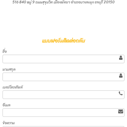
516 840 หมู่ 9 ถนนสุขุมวิท เมืองพัทยา อำเภอบางละมุง ชลบุรี 20150
แบบฟอร์มติดต่อกลับ
ชื่อ
นามสกุล
เบอร์โทรศัพท์
อีเมล
ข้อความ