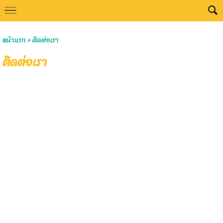
Select Language
▼
หน้าแรก
>
ติดต่อเรา
ติดต่อเรา